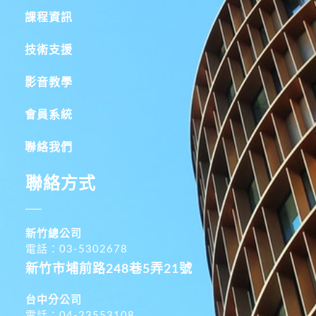
課程資訊
技術支援
影音教學
會員系統
聯絡我們
聯絡方式
新竹總公司
電話：03-5302678
新竹市埔前路248巷5弄21號
台中分公司
電話：04-23553108