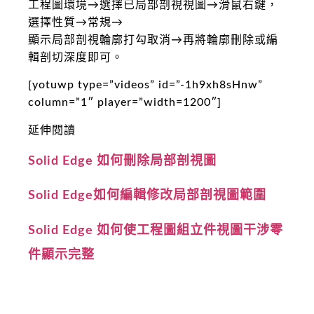
工程圖環境→選擇已局部剖視視圖→滑鼠右鍵，
選擇性質→常規→
顯示局部剖視輪廓打勾取消→再將輪廓刪除或編
輯剖切深度即可。
[yotuwp type=”videos” id=”-1h9xh8sHnw”
column=”1″ player=”width=1200″]
延伸閱讀
Solid Edge 如何刪除局部剖視圖
Solid Edge如何編輯修改局部剖視圖範圍
Solid Edge 如何使工程圖組立件視圖干涉零
件顯示完整