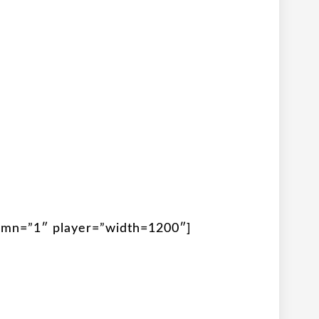
umn=”1″ player=”width=1200″]