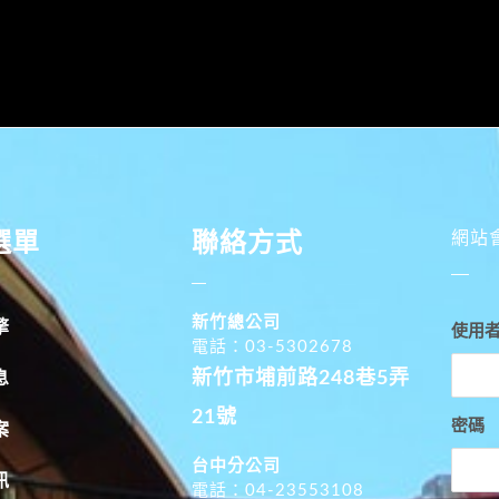
選單
聯絡方式
網站
新竹總公司
擎
使用
電話：03-5302678
新竹市埔前路248巷5弄
息
21號
密碼
案
台中分公司
訊
電話：04-23553108