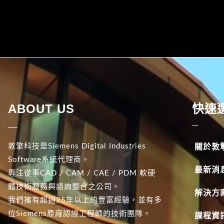
ABOUT US
快速
敦擎科技是Siemens Digital Industries
關於敦
Software系統代理商。
最新消
專注從事CAD / CAM / CAE / PDM 軟硬
體技術服務與諮詢整合之公司。
解決方
我們擁有超過25年以上的豐富經驗，並有多
位Siemens原廠認證工程師的技術團隊。
課程資