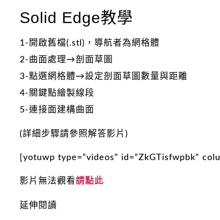
Solid Edge教學
1-開啟舊檔(.stl)，導航者為網格體
2-曲面處理→剖面草圖
3-點選網格體→設定剖面草圖數量與距離
4-關鍵點繪製線段
5-連接面建構曲面
(詳細步驟請參照解答影片)
[yotuwp type=”videos” id=”ZkGTisfwpbk” col
影片無法觀看
請點此
延伸閱讀