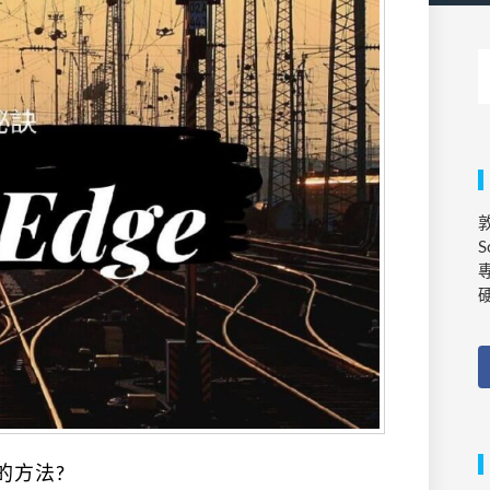
敦
S
專
的方法?