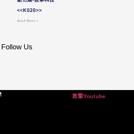
<<K020>>
Read More »
Follow Us