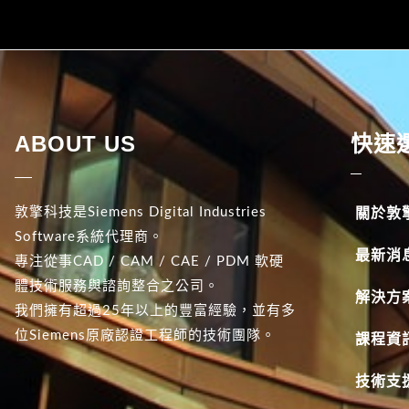
ABOUT US
快速
敦擎科技是Siemens Digital Industries
關於敦
Software系統代理商。
最新消
專注從事CAD / CAM / CAE / PDM 軟硬
體技術服務與諮詢整合之公司。
解決方
我們擁有超過25年以上的豐富經驗，並有多
位Siemens原廠認證工程師的技術團隊。
課程資
技術支