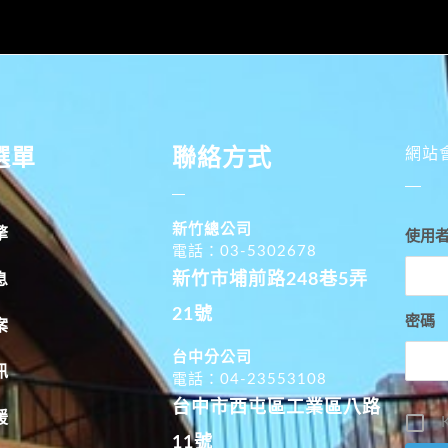
選單
聯絡方式
網站
新竹總公司
擎
使用
電話：03-5302678
新竹市埔前路248巷5弄
息
21號
密碼
案
台中分公司
訊
電話：04-23553108
台中市西屯區工業區八路
援
K
11號