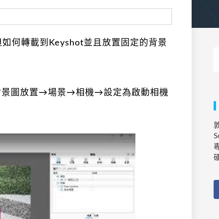
，但如何轉載到Keyshot並且放置固定的背景
放→背景圖放置→場景→相機→設定為啟動相機
敦
S
專