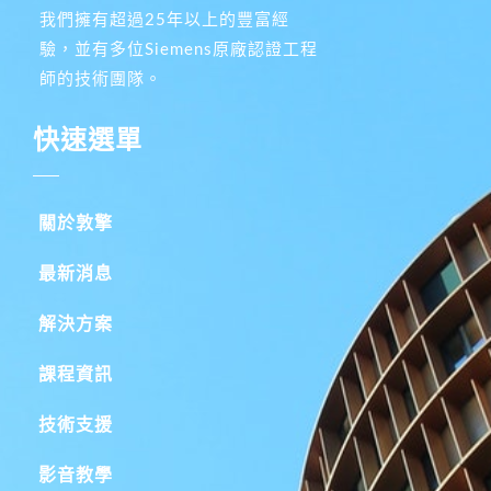
我們擁有超過25年以上的豐富經
驗，並有多位Siemens原廠認證工程
師的技術團隊。
快速選單
關於敦擎
最新消息
解決方案
課程資訊
技術支援
影音教學