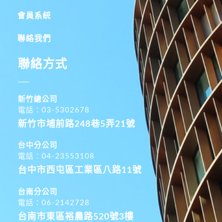
會員系統
聯絡我們
聯絡方式
新竹總公司
電話：03-5302678
新竹市埔前路248巷5弄21號
台中分公司
電話：04-23553108
台中市西屯區工業區八路11號
台南分公司
電話：06-2142728
台南市東區裕農路520號3樓