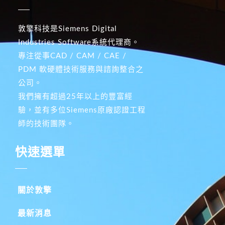
敦擎科技是Siemens Digital
Industries Software系統代理商。
專注從事CAD / CAM / CAE /
PDM 軟硬體技術服務與諮詢整合之
公司。
我們擁有超過25年以上的豐富經
驗，並有多位Siemens原廠認證工程
師的技術團隊。
快速選單
關於敦擎
最新消息