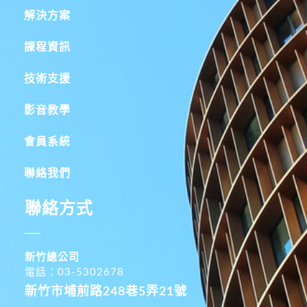
解決方案
課程資訊
技術支援
影音教學
會員系統
聯絡我們
聯絡方式
新竹總公司
電話：03-5302678
新竹市埔前路248巷5弄21號