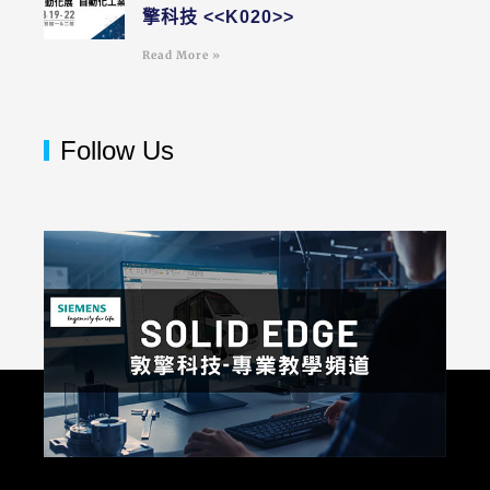
擎科技 <<K020>>
Read More »
Follow Us