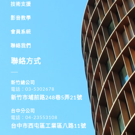
技術支援
影音教學
會員系統
聯絡我們
聯絡方式
新竹總公司
電話：03-5302678
新竹市埔前路248巷5弄21號
台中分公司
電話：04-23553108
台中市西屯區工業區八路11號