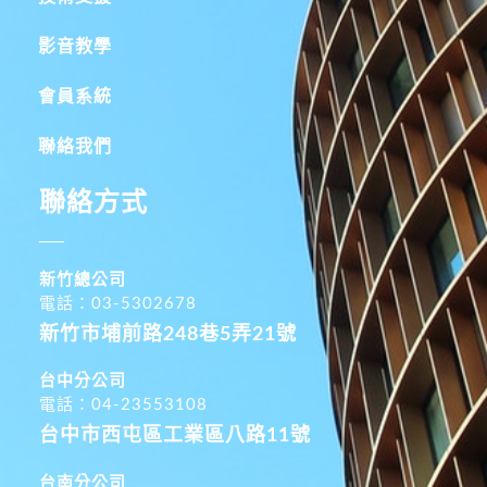
影音教學
會員系統
聯絡我們
聯絡方式
新竹總公司
電話：03-5302678
新竹市埔前路248巷5弄21號
台中分公司
電話：04-23553108
台中市西屯區工業區八路11號
台南分公司