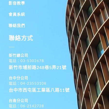
影音教學
會員系統
聯絡我們
聯絡方式
新竹總公司
電話：03-5302678
新竹市埔前路248巷5弄21號
台中分公司
電話：04-23553108
台中市西屯區工業區八路11號
台南分公司
電話：06-2142728