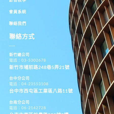
影音教學
會員系統
聯絡我們
聯絡方式
新竹總公司
電話：03-5302678
新竹市埔前路248巷5弄21號
台中分公司
電話：04-23553108
台中市西屯區工業區八路11號
台南分公司
電話：06-2142728