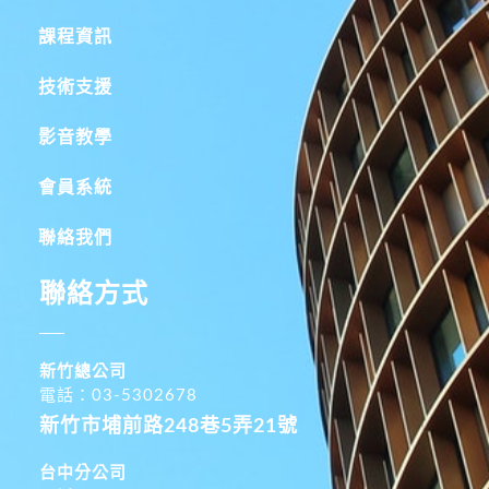
課程資訊
技術支援
影音教學
會員系統
聯絡我們
聯絡方式
新竹總公司
電話：03-5302678
新竹市埔前路248巷5弄21號
台中分公司