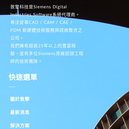
敦擎科技是Siemens Digital
Industries Software系統代理商。
專注從事CAD / CAM / CAE /
PDM 軟硬體技術服務與諮詢整合之
公司。
我們擁有超過25年以上的豐富經
驗，並有多位Siemens原廠認證工程
師的技術團隊。
快速選單
關於敦擎
最新消息
解決方案