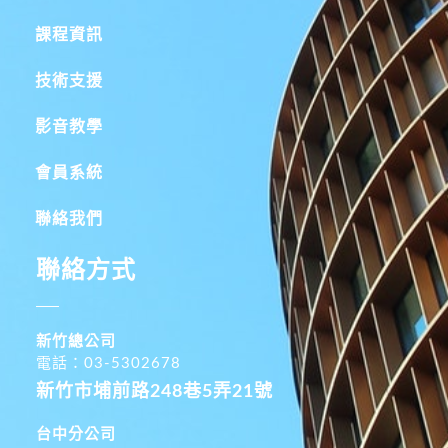
課程資訊
技術支援
影音教學
會員系統
聯絡我們
聯絡方式
新竹總公司
電話：03-5302678
新竹市埔前路248巷5弄21號
台中分公司