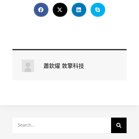
蕭欽燿 敦擎科技