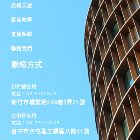
技術支援
影音教學
會員系統
聯絡我們
聯絡方式
新竹總公司
電話：03-5302678
新竹市埔前路248巷5弄21號
台中分公司
電話：04-23553108
台中市西屯區工業區八路11號