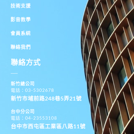
技術支援
影音教學
會員系統
聯絡我們
聯絡方式
新竹總公司
電話：03-5302678
新竹市埔前路248巷5弄21號
台中分公司
電話：04-23553108
台中市西屯區工業區八路11號