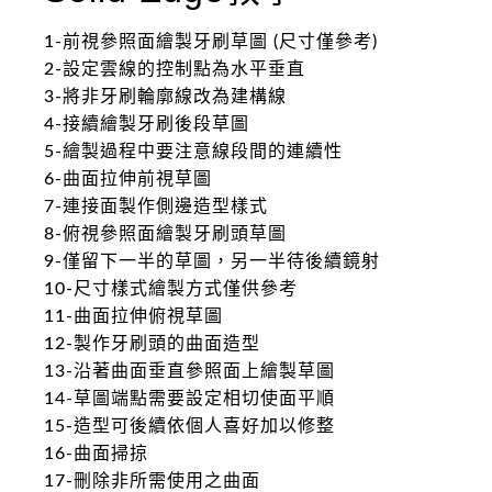
1-前視參照面繪製牙刷草圖 (尺寸僅參考)
2-設定雲線的控制點為水平垂直
3-將非牙刷輪廓線改為建構線
4-接續繪製牙刷後段草圖
5-繪製過程中要注意線段間的連續性
6-曲面拉伸前視草圖
7-連接面製作側邊造型樣式
8-俯視參照面繪製牙刷頭草圖
9-僅留下一半的草圖，另一半待後續鏡射
10-尺寸樣式繪製方式僅供參考
11-曲面拉伸俯視草圖
12-製作牙刷頭的曲面造型
13-沿著曲面垂直參照面上繪製草圖
14-草圖端點需要設定相切使面平順
15-造型可後續依個人喜好加以修整
16-曲面掃掠
17-刪除非所需使用之曲面