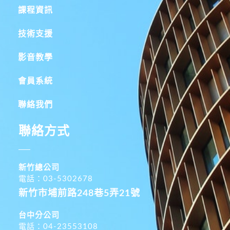
課程資訊
技術支援
影音教學
會員系統
聯絡我們
聯絡方式
新竹總公司
電話：03-5302678
新竹市埔前路248巷5弄21號
台中分公司
電話：04-23553108