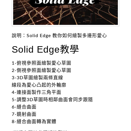
說明：Solid Edge 教你如何繪製多邊形愛心
Solid Edge教學
1-俯視參照面繪製愛心草圖
2-側視參照面繪製愛心草圖
3-3D草圖繪製兩條直線
線段為愛心凸起的外輪廓
4-連接面製作三角平面
5-調整3D草圖時相鄰曲面會同步跟隨
6-縫合曲面
7-鏡射曲面
8-縫合曲面轉為實體