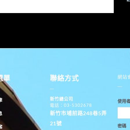
選單
聯絡方式
網站
新竹總公司
擎
使用
電話：03-5302678
新竹市埔前路248巷5弄
息
21號
密碼
案