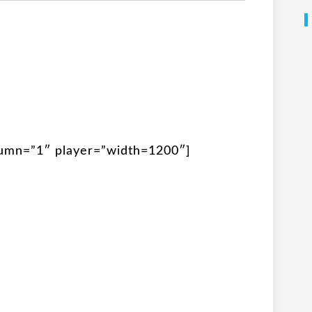
lumn=”1″ player=”width=1200″]