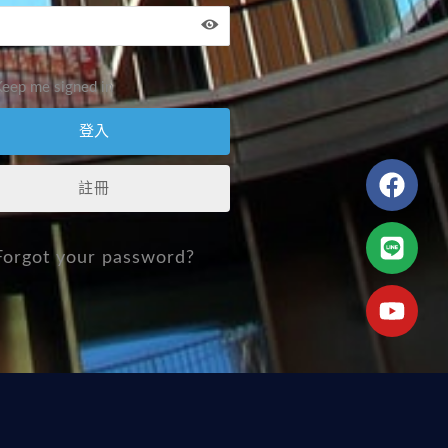
eep me signed in
註冊
Forgot your password?