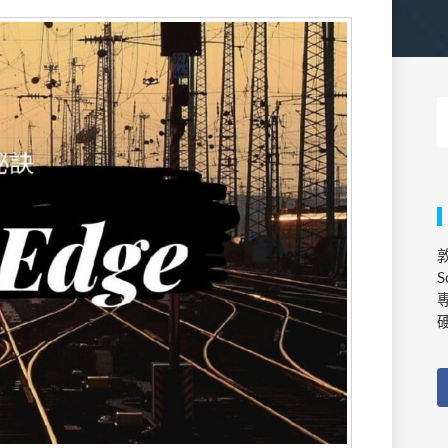
敦
S
專