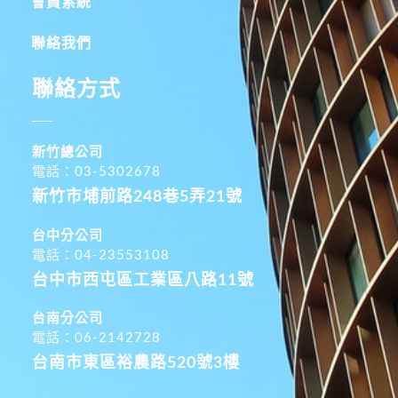
會員系統
聯絡我們
聯絡方式
新竹總公司
電話：03-5302678
新竹市埔前路248巷5弄21號
台中分公司
電話：04-23553108
台中市西屯區工業區八路11號
台南分公司
電話：06-2142728
台南市東區裕農路520號3樓