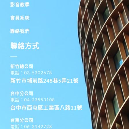
影音教學
會員系統
聯絡我們
聯絡方式
新竹總公司
電話：03-5302678
新竹市埔前路248巷5弄21號
台中分公司
電話：04-23553108
台中市西屯區工業區八路11號
台南分公司
電話：06-2142728