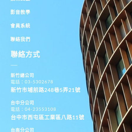
影音教學
會員系統
聯絡我們
聯絡方式
新竹總公司
電話：03-5302678
新竹市埔前路248巷5弄21號
台中分公司
電話：04-23553108
台中市西屯區工業區八路11號
台南分公司