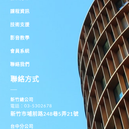
課程資訊
技術支援
影音教學
會員系統
聯絡我們
聯絡方式
新竹總公司
電話：03-5302678
新竹市埔前路248巷5弄21號
台中分公司