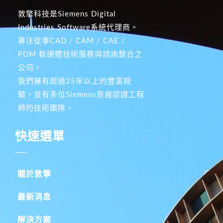
敦擎科技是Siemens Digital
Industries Software系統代理商。
專注從事CAD / CAM / CAE /
PDM 軟硬體技術服務與諮詢整合之
公司。
我們擁有超過25年以上的豐富經
驗，並有多位Siemens原廠認證工程
師的技術團隊。
快速選單
關於敦擎
最新消息
解決方案