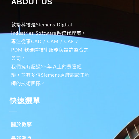
ABOUT US
敦擎科技是Siemens Digital
Industries Software系統代理商。
專注從事CAD / CAM / CAE /
PDM 軟硬體技術服務與諮詢整合之
公司。
我們擁有超過25年以上的豐富經
驗，並有多位Siemens原廠認證工程
師的技術團隊。
快速選單
關於敦擎
最新消息