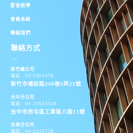
影音教學
會員系統
聯絡我們
聯絡方式
新竹總公司
電話：03-5302678
新竹市埔前路248巷5弄21號
台中分公司
電話：04-23553108
台中市西屯區工業區八路11號
台南分公司
電話：06-2142728