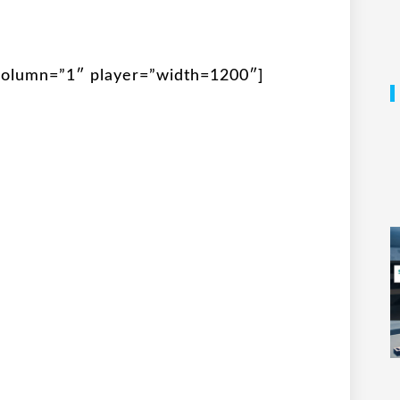
olumn=”1″ player=”width=1200″]