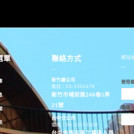
選單
聯絡方式
網站
新竹總公司
擎
使用
電話：03-5302678
新竹市埔前路248巷5弄
息
21號
密碼
案
台中分公司
訊
電話：04-23553108
台中市西屯區工業區八路