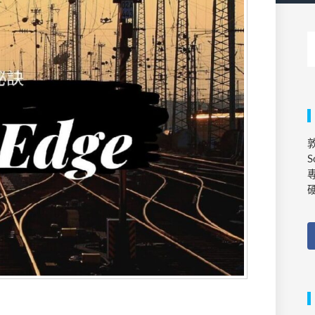
敦
S
專