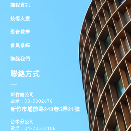
課程資訊
技術支援
影音教學
會員系統
聯絡我們
聯絡方式
新竹總公司
電話：03-5302678
新竹市埔前路248巷5弄21號
台中分公司
電話：04-23553108