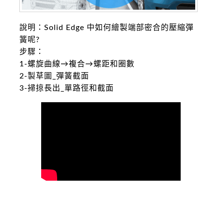
說明：Solid Edge 中如何繪製端部密合的壓縮彈
簧呢?
步驟：
1-螺旋曲線→複合→螺距和圈數
2-製草圖_彈簧截面
3-掃掠長出_單路徑和截面