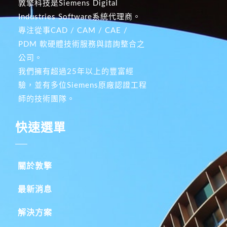
敦擎科技是Siemens Digital
Industries Software系統代理商。
專注從事CAD / CAM / CAE /
PDM 軟硬體技術服務與諮詢整合之
公司。
我們擁有超過25年以上的豐富經
驗，並有多位Siemens原廠認證工程
師的技術團隊。
快速選單
關於敦擎
最新消息
解決方案