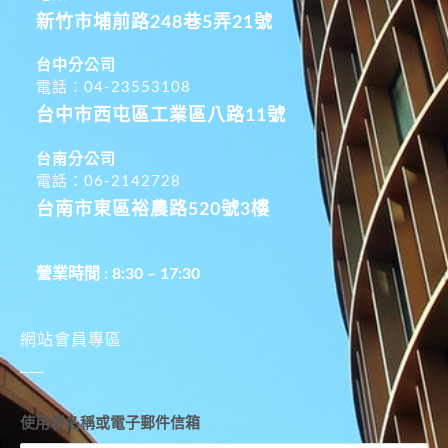
新竹市埔前路248巷5弄21號
台中分公司
電話：04-23553108
台中市西屯區工業區八路11號
台南分公司
電話：06-2142728
台南市東區裕農路520號3樓
營業時間 : 8:30 – 17:30
網站會員專區
使用者名稱或電子郵件信箱