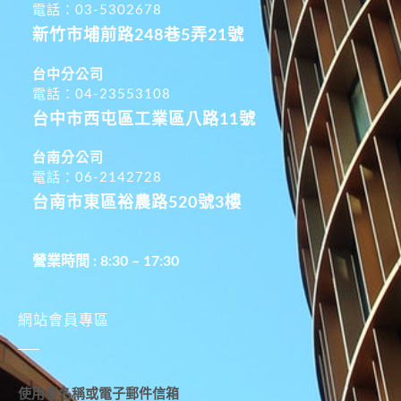
電話：03-5302678
新竹市埔前路248巷5弄21號
台中分公司
電話：04-23553108
台中市西屯區工業區八路11號
台南分公司
電話：06-2142728
台南市東區裕農路520號3樓
營業時間 : 8:30 – 17:30
網站會員專區
使用者名稱或電子郵件信箱