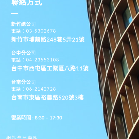
聯絡方式
新竹總公司
電話：03-5302678
新竹市埔前路248巷5弄21號
台中分公司
電話：04-23553108
台中市西屯區工業區八路11號
台南分公司
電話：06-2142728
台南市東區裕農路520號3樓
營業時間 : 8:30 – 17:30
網站會員專區