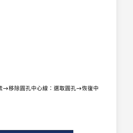
素→移除圓孔中心線：選取圓孔→恢復中