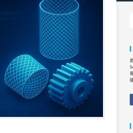
敦
S
專