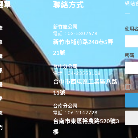
選單
聯絡方式
網站
新竹總公司
擎
使用
電話：03-5302678
新竹市埔前路248巷5弄
息
21號
密碼
案
台中分公司
訊
電話：04-23553108
台中市西屯區工業區八路
援
K
11號
學
台南分公司
電話：06-2142728
統
台南市東區裕農路520號3
們
樓