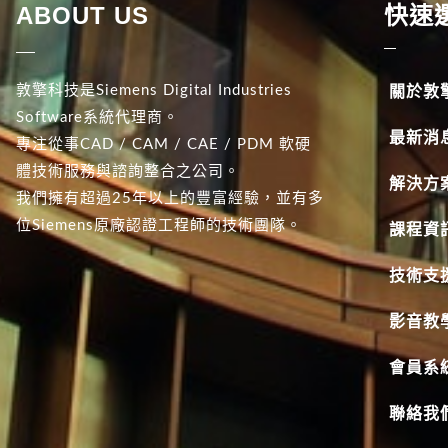
ABOUT US
快速
敦擎科技是Siemens Digital Industries
關於敦
Software系統代理商。
最新消
專注從事CAD / CAM / CAE / PDM 軟硬
體技術服務與諮詢整合之公司。
解決方
我們擁有超過25年以上的豐富經驗，並有多
位Siemens原廠認證工程師的技術團隊。
課程資
技術支
影音教
會員系
聯絡我