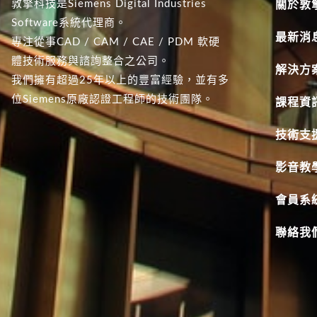
敦擎科技是Siemens Digital Industries
關於敦
Software系統代理商。
最新消
專注從事CAD / CAM / CAE / PDM 軟硬
體技術服務與諮詢整合之公司。
解決方
我們擁有超過25年以上的豐富經驗，並有多
位Siemens原廠認證工程師的技術團隊。
課程資
技術支
影音教
會員系
聯絡我