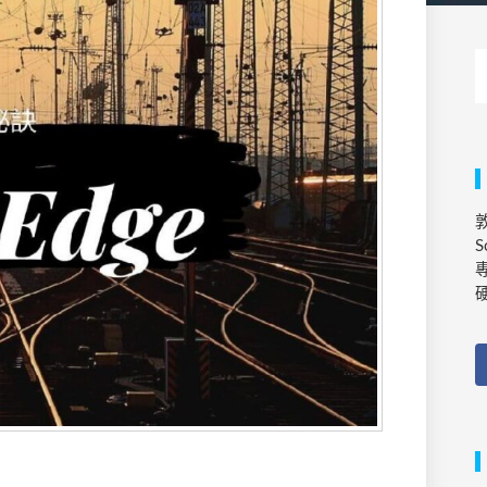
敦
S
專