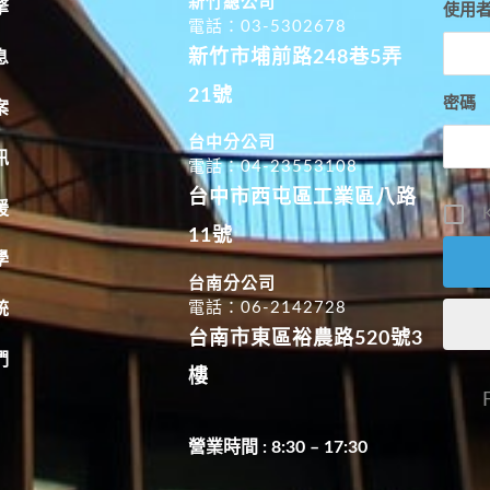
新竹總公司
擎
使用
電話：03-5302678
新竹市埔前路248巷5弄
息
21號
密碼
案
台中分公司
訊
電話：04-23553108
台中市西屯區工業區八路
援
K
11號
學
台南分公司
電話：06-2142728
統
台南市東區裕農路520號3
們
樓
營業時間 : 8:30 – 17:30