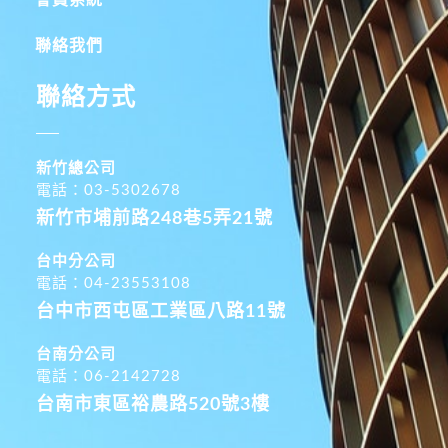
聯絡我們
聯絡方式
新竹總公司
電話：03-5302678
新竹市埔前路248巷5弄21號
台中分公司
電話：04-23553108
台中市西屯區工業區八路11號
台南分公司
電話：06-2142728
台南市東區裕農路520號3樓