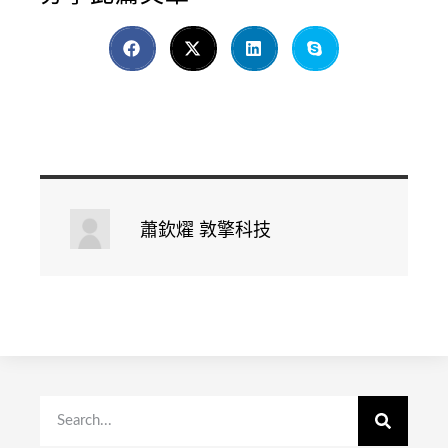
蕭欽燿 敦擎科技