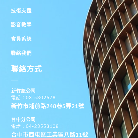
技術支援
影音教學
會員系統
聯絡我們
聯絡方式
新竹總公司
電話：03-5302678
新竹市埔前路248巷5弄21號
台中分公司
電話：04-23553108
台中市西屯區工業區八路11號