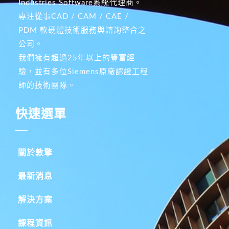
Industries Software系統代理商。
專注從事CAD / CAM / CAE /
PDM 軟硬體技術服務與諮詢整合之
公司。
我們擁有超過25年以上的豐富經
驗，並有多位Siemens原廠認證工程
師的技術團隊。
快速選單
關於敦擎
最新消息
解決方案
課程資訊