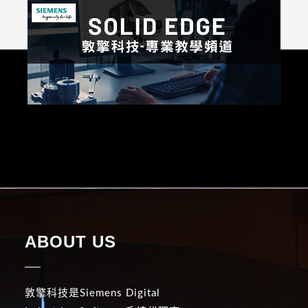
ABOUT US
敦擎科技是Siemens Digital