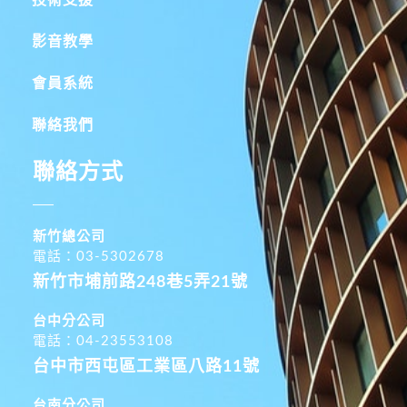
影音教學
會員系統
聯絡我們
聯絡方式
新竹總公司
電話：03-5302678
新竹市埔前路248巷5弄21號
台中分公司
電話：04-23553108
台中市西屯區工業區八路11號
台南分公司