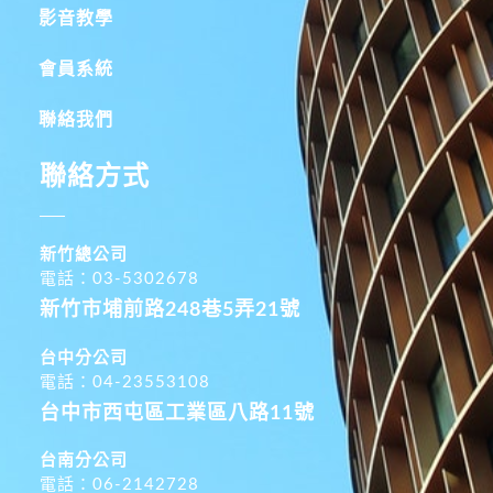
影音教學
會員系統
聯絡我們
聯絡方式
新竹總公司
電話：03-5302678
新竹市埔前路248巷5弄21號
台中分公司
電話：04-23553108
台中市西屯區工業區八路11號
台南分公司
電話：06-2142728