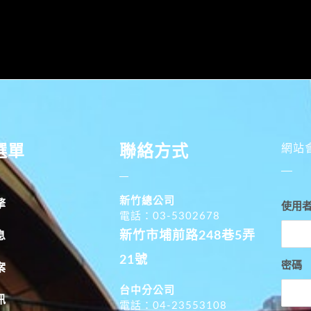
選單
聯絡方式
網站
新竹總公司
擎
使用
電話：03-5302678
新竹市埔前路248巷5弄
息
21號
密碼
案
台中分公司
訊
電話：04-23553108