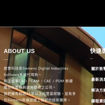
ABOUT US
快速
敦擎科技是Siemens Digital Industries
關於敦
Software系統代理商。
最新消
專注從事CAD / CAM / CAE / PDM 軟硬
體技術服務與諮詢整合之公司。
解決方
我們擁有超過25年以上的豐富經驗，並有多
位Siemens原廠認證工程師的技術團隊。
課程資