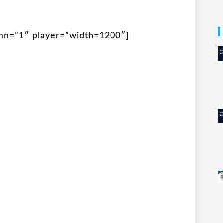
umn=”1″ player=”width=1200″]