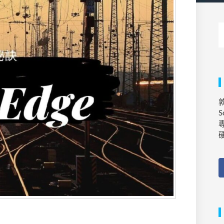
敦
S
專