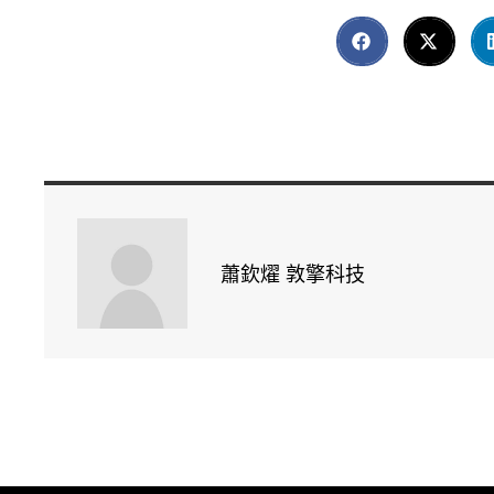
蕭欽燿 敦擎科技