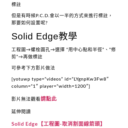
標註
但是有時候P.C.D.會以一半的方式來進行標註，
那要如何設置呢?
Solid Edge教學
工程圖→螺栓圓孔→選擇 “用中心點和半徑”、”修
剪”→再做標註
可參考下方影片做法
[yotuwp type=”videos” id=”LYgnpKw3Fw8″
column=”1″ player=”width=1200″]
請點此
影片無法觀看
延伸閱讀
Solid Edge【工程圖-取消割面線箭頭】